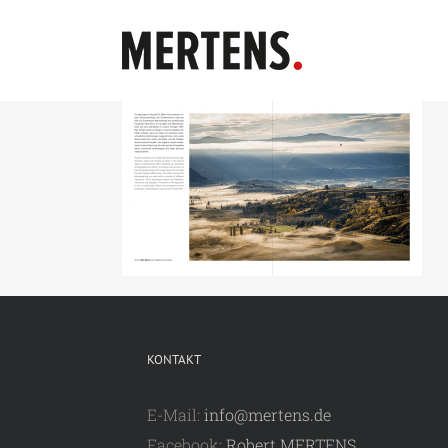
Zum
Inhalt
springen
KONTAKT
E-Mail:
info@mertens.de
Facebook:
Robert MERTENS