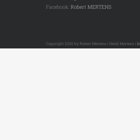
Facebook:
Robert MERTENS
Copyright 2026 by Robert Mertens | Heidi Mertens |
I